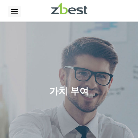
Toggle
navigation
e
ation
가치 부여